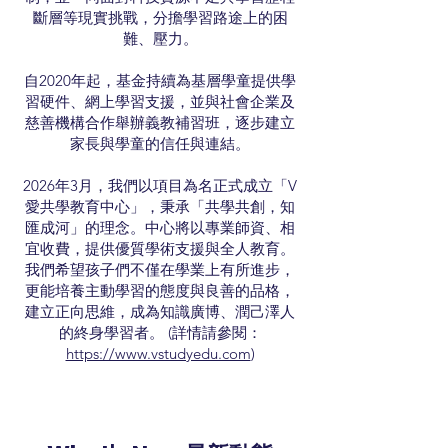
斷層等現實挑戰，分擔學習路途上的困
難、壓力。
自2020年起，基金持續為基層學童提供學
習硬件、網上學習支援，並與社會企業及
慈善機構合作舉辦義教補習班，逐步建立
家長與學童的信任與連結。
2026年3月，我們以項目為名正式成立「V
愛共學教育中心」，秉承「共學共創，知
匯成河」的理念。中心將以專業師資、相
宜收費，提供優質學術支援與全人教育。
我們希望孩子們不僅在學業上有所進步，
更能培養主動學習的態度與良善的品格，
建立正向思維，成為知識廣博、潤己澤人
的終身學習者。 (詳情請參閱：
https://www.vstudyedu.com
)