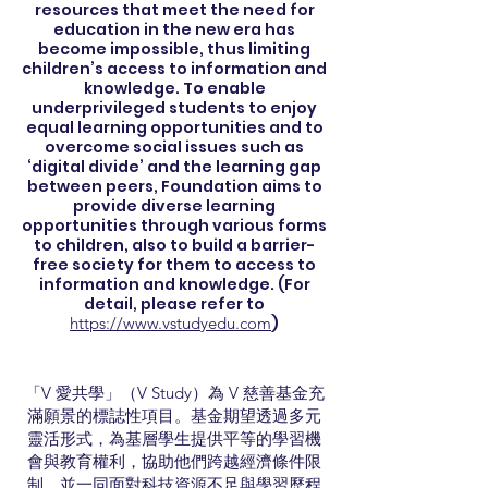
resources that meet the need for
education in the new era has
become impossible, thus limiting
children’s access to information and
knowledge. To enable
underprivileged students to enjoy
equal learning opportunities and to
overcome social issues such as
‘digital divide’ and the learning gap
between peers, Foundation aims to
provide diverse learning
opportunities through various forms
to children, also to build a barrier-
free society for them to access to
information and knowledge. (For
detail, please refer to
https://www.vstudyedu.com
)
「V 愛共學」（V Study）為 V 慈善基金充
滿願景的標誌性項目。基金期望透過多元
靈活形式，為基層學生提供平等的學習機
會與教育權利，協助他們跨越經濟條件限
制，並一同面對科技資源不足與學習歷程