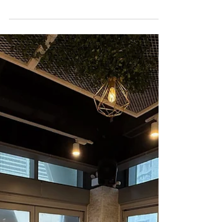
V慈善基金義工隊聯同一眾老友👵🏻👴🏻，日
前在銀杏館烘焙坊齊聚一堂，攜手製作中秋節
傳統小吃——“豬籠餅”。這款廣東特色糕點是
中秋佳節贈予小孩或長者的傳統禮物，搭配寓
意吉祥的膠籠，象徵“豬籠入水”，寄託財源廣
進、生活美滿的美好祝願。 活動中，義工與
長者們歡聲笑語，共同揉麵、塑形、烘焙，場
面溫馨而熱鬧，而且一同編織膠籠，承載滿滿
的月餅，讓中秋節倍添溫暖與快樂，分享節日
喜悅。💕 V慈善基金希望透過這份特別的中秋
禮物，為長者們送上節日的溫暖與關懷，祝願
大家生活幸福美滿，快樂常伴！ ❣️ 歡迎各位
熱心人透過以下👇🏻連結加入V慈善基金義工隊
身體力行幫助社會上有需要之人士:
https://www.vfoundation.org.hk/recruitment
🤲🏻❤️透過愛心捐獻支持V慈善基金，捐款滿
港幣100元或以上可獲發認可收據申請扣減稅
項: https://www.vfoundation.org.hk/get-