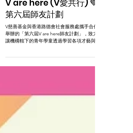
V are here (V愛共行) 💙
第六屆師友計劃
V慈善基金與香港路德會社會服務處攜手合作
舉辦的「第六屆V are here師友計劃」，致力
讓機構轄下的青年學童透過學習各項才藝與技
能，不僅提升自我，更將所學知識傳承給小學
生，並服務長者，促進跨代共融。 計劃中，
青年學童在德、智、體、群、美五育均衡發展
的基礎上，持續學習魔術、新興運動、雜耍
🤹🏻及烹飪🍳等多元才藝。完成培訓後，他們
不僅技能與自信大幅提升，更將所學化為服務
社區的動力，透過跨代才藝表演與互動教學，
傳承文化薪火。 這項計劃讓青少年親身實踐
「分享」與「貢獻」的價值，成為連結不同世
代、傳遞正能量的重要橋樑，在社區中散播快
樂與溫暖💕。 「V 愛共行」（V are here）項
目歡迎不同團體機構與我們共行，培育下一代