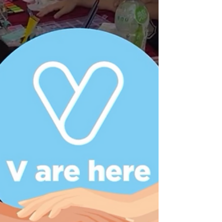
秉持互助互愛的精神，傳遞關懷社區的訊息。
近日，我們與銀杏館油塘分店合作，為油塘區
的基層長者派發100份熱騰騰的飯餐及湯品，
為他們送上溫暖與關愛。💕 是次活動不僅為
長者提供營養均衡餐點🍚，更希望透過行動讓
他們感受到社區的關懷與支持。我們深信透過
與不同機構及善心人士的合作，能夠凝聚社區
的力量，共同推動更多有意義的活動。 未
來，V慈善基金將繼續積極聯繫各界，舉辦更
多慈善活動，傳遞愛與希望，讓我們的社區更
加和諧美好。💌 ❣️ 歡迎各位熱心人透過以下
👇🏻連結加入V慈善基金義工隊身體力行幫助社
會上有需要之人士:
https://www.vfoundation.org.hk/recruitment
🤲🏻❤️透過愛心捐獻支持V慈善基金，捐款滿
港幣100元或以上可獲發認可收據申請扣減稅
項: https://www.vfoundation.org.hk/get-
involved #Vfoundation #V慈善基金 #Vshare
#V愛共享 #銀杏館 #義工活動 #V慈善基金義工