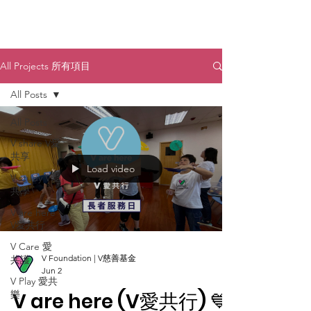
All Projects 所有項目
All Posts
All Posts
V share V愛
共享
Load video
V study V愛
共學
V are here
V愛共行
V Care 愛
V Foundation | V慈善基金
共護
Jun 2
V Play 愛共
樂
V are here (V愛共行) 💙