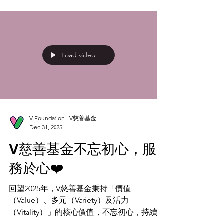
人士和義工朋友的支持與鼓勵，讓我們攜手為
多個團體和個人提供了適切的幫助🤝。 成立
至今，V慈善基金已舉行超過550場活動，受
惠人次達50000人次。踏入第6個年頭，我們不
忘初衷，將繼續擴展活動和服務，回饋社會，
促進共融。致力結合V慈善基金5大核心項目
的特色 —「V Study (V愛共學)」、「V Play (V
Load video
愛共樂)」、「V Care (V愛共護)」、「V Share
(V愛共享)」及「V Are Here (V愛共行)」，透
過多樣化的服務，接觸更多基層及弱勢社群。
我們誠摯歡迎更多新力量的加入👍🏻，與我們
攜手同行，共同策劃和拓展多元化的活動和服
V Foundation | V慈善基金
務，推動社會進步，創造一個更加美好的未
Dec 31, 2025
來！ 歡迎各位熱心人透過以下👇🏻連結加入V
V慈善基金不忘初心，服
慈善基金義工隊
https://www.vfoundation.org.hk/recruitment
務於心❤️
🤲🏻❤️透過愛心捐獻支持V慈善基金，捐款滿
港幣100元或以
回望2025年，V慈善基金秉持「價值