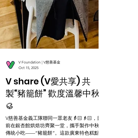
V Foundation | V慈善基金
Oct 15, 2025
V share (V愛共享) 共
製“豬籠餅” 歡度溫馨中秋
🥮