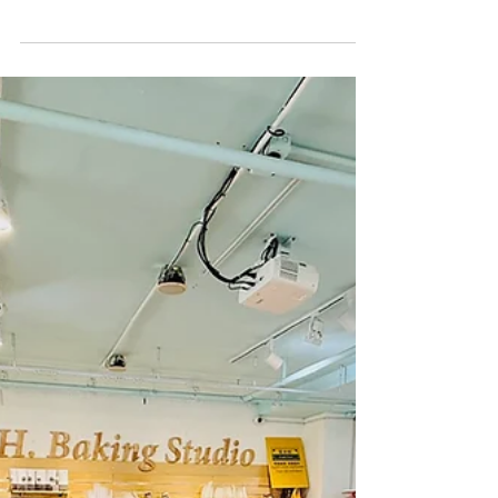
（Value）、多元（Variety）及活力
（Vitality）」的核心價值，不忘初心，持續服
務社會弱勢群體。一年來，我們與多個機構攜
手合作，舉辦超過50場服務，直接惠及基層學
童、獨居及雙老長者、無家者及智障學童等，
超過3500人次受惠。 這些活動不僅提供實質
支援，更重要的是傳遞溫暖與希望，讓受惠者
感受到社會的關愛與支持。每一場活動的背
後，都凝聚無數義工的無私奉獻，以及受惠者
正面回饋與鼓勵。正是這些力量，推動我們不
斷前進，舉辦更多活動，促進社會共融。 展
望2026年，V慈善基金將繼續努力💪🏻，舉辦
更多有意義的活動，服務更多有需要的人士。
V慈善基金旗下重點項目 - V Study將於2026年
第一季展開一個全新助學大型項目，敬請期
待❣️ 最後，感謝所有義工的一路同行，讓我們
共同建造一個更溫暖、更有愛的社會！祝願大
家健康平安、萬事如意！ #Vfoundation #V慈
善基金 #V慈善基金義工隊 #義工活動 #義工招