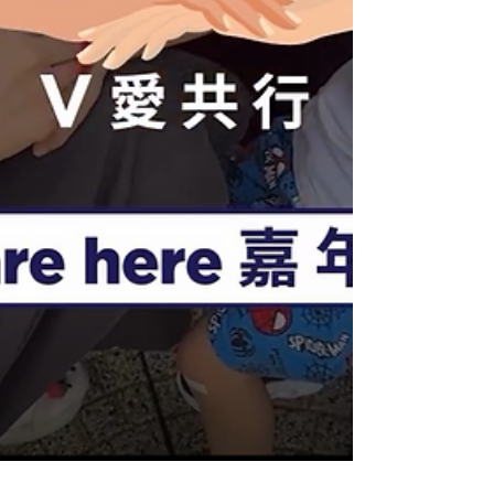
隊 #hkcha