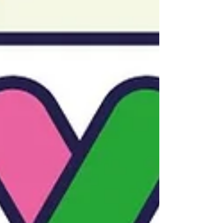
社會棟樑，發展自我潛能。有興趣之團體或個
人，歡迎inbox或電郵至
project@vfoundation.org.hk與我們洽談合
作。 🤲🏻❤️透過愛心捐獻支持V慈善基金，捐
款滿港幣100元或以上可獲發認可收據申請扣
減稅項: https://www.vfoundation.org.hk/get-
involved #Vfoun