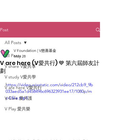
Post
All Posts
V Foundation | V慈善基金
All Posts
May 28
V are here (V愛共行) 💙 第六屆師友計
V share V愛共享
劃
V study V愛共學
https://video.wixstatic.com/video/212cb9_9b
V are here V愛共行
033aed5a1d458496c696323931ee17/1080p/m
p4/file.mp4
V Care 愛共護
V Play 愛共樂