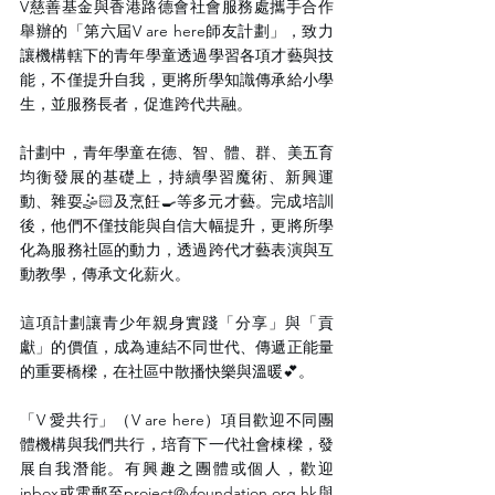
V慈善基金與香港路德會社會服務處攜手合作
舉辦的「第六屆V are here師友計劃」，致力
讓機構轄下的青年學童透過學習各項才藝與技
能，不僅提升自我，更將所學知識傳承給小學
生，並服務長者，促進跨代共融。
計劃中，青年學童在德、智、體、群、美五育
均衡發展的基礎上，持續學習魔術、新興運
動、雜耍🤹🏻及烹飪🍳等多元才藝。完成培訓
後，他們不僅技能與自信大幅提升，更將所學
化為服務社區的動力，透過跨代才藝表演與互
動教學，傳承文化薪火。
這項計劃讓青少年親身實踐「分享」與「貢
獻」的價值，成為連結不同世代、傳遞正能量
的重要橋樑，在社區中散播快樂與溫暖💕。
「V 愛共行」（V are 
here）項目歡迎不同團
體機構與我們共行，培育下一代社會棟樑，發
展自我潛能。有興趣之團體或個人，歡迎
inbox或電郵至project@vfoundation.org
.hk與