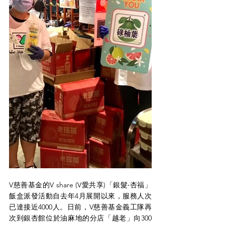
V慈善基金的V share (V愛共享)「銀髮‧杏福」
飯盒派發活動自去年4月展開以來，服務人次
已達接近4000人。日前，V慈善基金義工隊再
次到銀杏館位於油麻地的分店「越老」向300