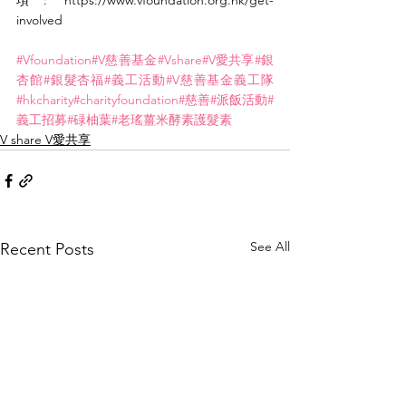
項: https://www.vfoundation.org.hk/get-
involved
#Vfoundation
#V慈善基金
#Vshare
#V愛共享
#銀
杏館
#銀髮杏福
#義工活動
#V慈善基金義工隊
#hkcharity
#charityfoundation
#慈善
#派飯活動
#
義工招募
#碌柚葉
#老瑤薑米酵素護髮素
V share V愛共享
See All
Recent Posts