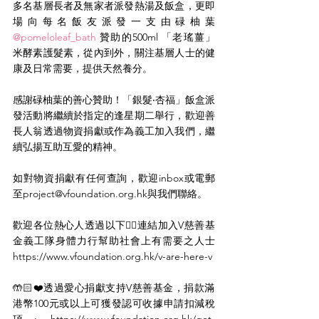
多名基層長者及無家者派發熱湯及飯盒，更即
場向每名飯友派發一支由碌柚葉 
@pomeloleaf_bath
 贊助的500ml 「老瑤薑」
米酵素護髮素，從內到外，關注基層人士的健
康及日常需要，提供天然養分。
感謝碌柚葉的善心贊助！「銀髮‧杏福」飯盒派
發活動將繼續於指定的逢星期二舉行，歡迎善
長人翁透過物資捐獻或作為義工加入我們，繼
續弘揚互助互愛的精神。
如對物資捐獻有任何查詢，歡迎inbox或電郵
至project@vfoundation.org.hk與我們聯絡。
歡迎各位熱心人透過以下👇🏻連結加入V慈善基
金義工隊身體力行幫助社會上有需要之人士 
https://www.vfoundation.org.hk/v-are-here-v
🤲🏻❤️透過愛心捐獻支持V慈善基金，捐款滿
港幣100元或以上可獲發認可收據申請扣減稅