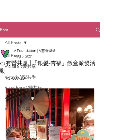
Post
All Posts
V Foundation | V慈善基金
All Posts
Aug 5, 2021
🍊有營共享 | 「銀髮‧杏福」飯盒派發活
V share V愛共享
動
V study V愛共學
VS-009-20
V are here V愛共行
V Care 愛共護
V Play 愛共樂