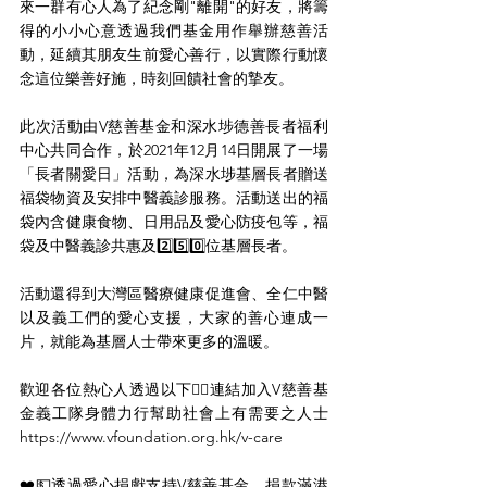
來一群有心人為了紀念剛"離開"的好友，將籌
得的小小心意透過我們基金用作舉辦慈善活
動，延續其朋友生前愛心善行，以實際行動懷
念這位樂善好施，時刻回饋社會的摯友。
此次活動由V慈善基金和深水埗德善長者福利
中心共同合作，於2021年12月14日開展了一場
「長者關愛日」活動，為深水埗基層長者贈送
福袋物資及安排中醫義診服務。活動送出的福
袋內含健康食物、日用品及愛心防疫包等，福
袋及中醫義診共惠及2️⃣5️⃣0️⃣位基層長者。
活動還得到大灣區醫療健康促進會、全仁中醫
以及義工們的愛心支援，大家的善心連成一
片，就能為基層人士帶來更多的溫暖。
歡迎各位熱心人透過以下👇🏻連結加入V慈善基
金義工隊身體力行幫助社會上有需要之人士 
https://www.vfoundation.org.hk/v-care
❤️💵透過愛心捐獻支持V慈善基金，捐款滿港