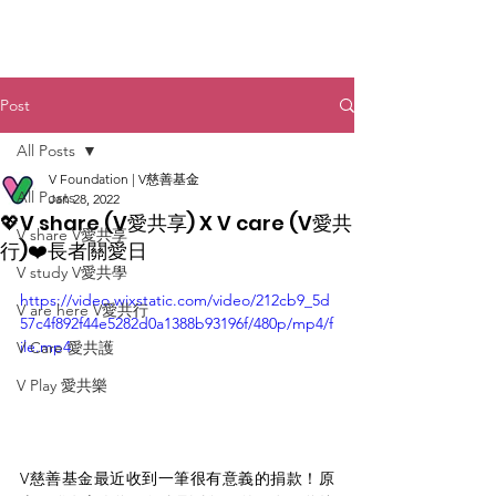
Post
All Posts
V Foundation | V慈善基金
All Posts
Jan 28, 2022
💖V share (V愛共享) X V care (V愛共
V share V愛共享
行)❤️長者關愛日
V study V愛共學
https://video.wixstatic.com/video/212cb9_5d
V are here V愛共行
57c4f892f44e5282d0a1388b93196f/480p/mp4/f
ile.mp4
V Care 愛共護
V Play 愛共樂
V慈善基金最近收到一筆很有意義的捐款！原