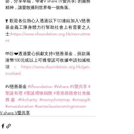
節，分享幸福，帶著
V share (V愛共享) 的服務
精神，讓愛散播到世界每一個角落。
❣️ 歡迎各位熱心人透過以下👇🏻連結加入
V慈善
基金義工隊身體力行幫助社會上有需要之人
士:
https://www.vfoundation.org.hk/recruitme
nt
🤲🏻❤️透過愛心捐獻支持
V慈善基金，捐款滿
港幣100元或以上可獲發認可收據申請扣減稅
項: 
https://www.vfoundation.org.hk/get-
involved
#V慈善基金
#Vfoundation
#Vshare
#V愛共享
#
聖誕有禮
#聖誕禮物捐贈
#香港路德會社會服
務處
#hkcharity
#merrychristmas
#xmasgift
#xmasdonation
#santaclausiscomingtotown
V share V愛共享