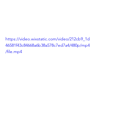
https://video.wixstatic.com/video/212cb9_1d
46581f43c84668a6b38a578c7ed7a4/480p/mp4
/file.mp4