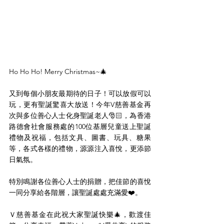
Ho Ho Ho! Merry Christmas~🎄
又到每個小朋友最期待的日子！可以放假可以
玩，更有聖誕驚喜大放送！今年
V慈善基金再
次與多位善心人士化身聖誕老人
🎅🏻，為香港
路德會社會服務處的
100位基層兒童送上聖誕
禮物及祝福，包括文具、圖書、玩具、糖果
等，各式各樣的禮物，源源注入喜悅，更添節
日氣氛。
特別鳴謝各位善心人士的捐贈，把佳節的喜悅
一同分享給各階層，讓聖誕處處充滿愛❤️。
Ｖ慈善基金在此祝大家聖誕快樂🎄，歡渡佳