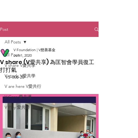
Post
All Posts
V Foundation | V慈善基金
All Posts
Jun 1, 2020
V share (V愛共享) 為匡智會學員復工
V share V愛共享
打打氣
V study V愛共學
VS-006-20
V are here V愛共行
V Care 愛共護
V Play 愛共樂