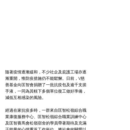
隨著疫情逐漸緩和，不少社企及庇護工場亦逐
漸重開，惟防疫措施仍不能鬆懈。日前，V慈
善基金向匡智會捐贈了一批抗疫包及逾千支搓
手液，一同為其轄下多個單位復工做好準備，
減低互相感染的風險。
經過在家抗疫多時，一群來自匡智松嶺綜合職
業康復服務中心、匡智松嶺綜合職業訓練中心
及匡智賽馬會松嶺宿舍的學員帶著期待及充滿
正能量的心情重返工作崗位，將社會的關愛以