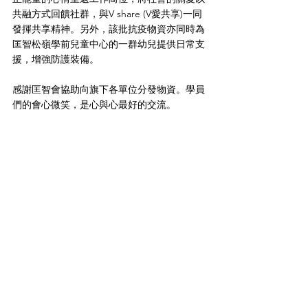
共融方式回饋社群，與V share (V愛共享)一同
發揮共享精神。另外，該批抗疫物資亦同時為
匡智松嶺學前兒童中心的一群幼兒提供日常支
援，增強防護裝備。
感謝匡智會協助向旗下各單位分發物資。學員
們的會心微笑，是心與心最好的交流。
#Vfoundation
#V慈善基金
#Vshare
#V愛共享
#
匡智會
#社企
#庇護工場
#職業復康
#hkcharity
#charityfoundation
#齊心抗疫
#慈
善
V share V愛共享
See All
Recent Posts