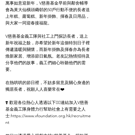
萬事如意迎新年，V慈善基金早前與鄰舍輔導
會為黃大仙橫頭磡邨的50戶行動不便的長者送
上年糕、蘿蔔糕、新年掛飾、揮春及日用品，
與大家一同迎春接福龍。
V慈善基金義工隊與社工上門探訪長者，送上
新年祝福之餘，亦希望於新年這個特別日子裡
傳遞溫暖與關懷，而新年掛飾及揮春亦為長者
煥新家居、增添節日氣氛。老友記熱情招待及
分享他們的故事，義工們細心聆聽他們的需
要。
在熱哄哄的節日裡，不妨多留意及關心身邊的
獨居長者，祝願人人喜樂常在❤️
❣️ 歡迎各位熱心人透過以下👇🏻連結加入V慈善
基金義工隊身體力行幫助社會上有需要之人
士:
https://www.vfoundation.org.hk/recruitme
nt