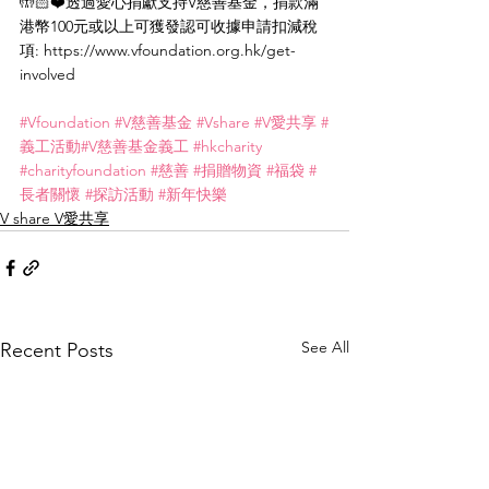
🤲🏻❤️透過愛心捐獻支持V慈善基金，捐款滿
港幣100元或以上可獲發認可收據申請扣減稅
項: 
https://www.vfoundation.org.hk/get-
involved
#Vfoundation
#V慈善基金
#Vshare
#V愛共享
#
義工活動
#V慈善基金義工
#hkcharity
#charityfoundation
#慈善
#捐贈物資
#福袋
#
長者關懷
#探訪活動
#新年快樂
V share V愛共享
See All
Recent Posts