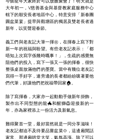
今個龍年大家終於可以放膽聚會了！明天就是
大年初一，V慈善基金與基督教家庭服務中心
轄下的順安長者地區中心，特意安排「新春團
圓盆菜宴」提早與觀塘區的獨居及雙老長者過
新年，以笑聲迎春節。
義工們與老友記大筆一揮㊗️，在揮春上寫下對
新一年的祝福與盼望。有些老友記表示：「都
唔知上次寫字係幾時嘅事！」，生疏的感覺無
阻他們的投入，寫下一張又一張的揮春，很快
整張桌面放滿他們的墨寶。當中有幾位老友記
寫得一手好字，連旁邊的長者都紛紛嚷著要他
們代筆，好讓他們把祝福帶回家🏠。
除了寫揮春，大家亦一起動動手做新年掛飾，
製作出不同型態的龍🐲和醒獅🦁迎接新的一
年，亦為家裡添上一份活力及新氣息。
難得聚首一堂，最好當然就是一同分享滋味！
老友記都迫不及待要品嘗盆菜🍲，這邊廂閒話
家常、那邊廂哄堂大笑，氣氛高漲。除了可以