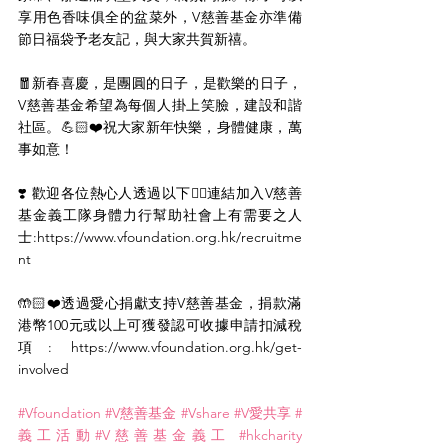
享用色香味俱全的盆菜外，V慈善基金亦準備
節日福袋予老友記，與大家共賀新禧。
🧧新春喜慶，是團圓的日子，是歡樂的日子，
V慈善基金希望為每個人掛上笑臉，建設和諧
社區。💪🏻❤️祝大家新年快樂，身體健康，萬
事如意！
❣️ 歡迎各位熱心人透過以下👇🏻連結加入V慈善
基金義工隊身體力行幫助社會上有需要之人
士:
https://www.vfoundation.org.hk/recruitme
nt
🤲🏻❤️透過愛心捐獻支持V慈善基金，捐款滿
港幣100元或以上可獲發認可收據申請扣減稅
項: 
https://www.vfoundation.org.hk/get-
involved
#Vfoundation
#V慈善基金
#Vshare
#V愛共享
#
義工活動
#V慈善基金義工
#hkcharity