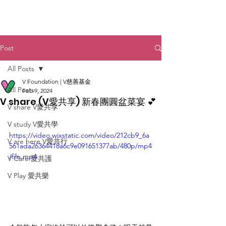
Post
All Posts
V Foundation | V慈善基金
All Posts
Feb 9, 2024
V share (V愛共享) 新春團圓盆菜宴 💕
V share V愛共享
V study V愛共學
https://video.wixstatic.com/video/212cb9_6a
V are here V愛共行
561ada26364418a6c9e091651377ab/480p/mp4
/file.mp4
V Care 愛共護
V Play 愛共樂