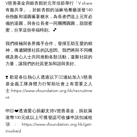
V慈善基金與銀杏館於元宵佳節舉行「V share
有飯共享」，於銀杏館的油麻地餐廳派發140
份熱飯和湯圓蕃薯糖水，為長者們送上元宵必
備的湯圓，與各位長者一同團圑圓圓，甜甜蜜
蜜，分享這份幸福時刻。💕
我們積極與各界攜手合作，發揮互助互愛的精
神，傳遞關懷社區的訊息💌。我們將與不同機
構及善心人士共同推動各類活動，凝聚社區的
力量，讓我們的社區更加和諧與美好。
❣️ 歡迎各位熱心人透過以下👇🏻連結加入V慈善
基金義工隊身體力行幫助社會上有需要之人
士:
https://www.vfoundation.org.hk/recruitme
nt
🤲🏻❤️透過愛心捐獻支持V慈善基金，捐款滿
港幣100元或以上可獲發認可收據申請扣減稅
項: 
https://www.vfoundation.org.hk/get-
involved