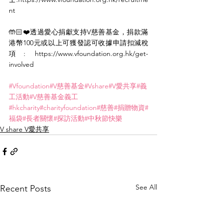
nt
🤲🏻❤️透過愛心捐獻支持V慈善基金，捐款滿
港幣100元或以上可獲發認可收據申請扣減稅
項: https://www.vfoundation.org.hk/get-
involved
#Vfoundation
#V慈善基金
#Vshare
#V愛共享
#義
工活動
#V慈善基金義工
#hkcharity
#charityfoundation
#慈善
#捐贈物資
#
福袋
#長者關懷
#探訪活動
#中秋節快樂
V share V愛共享
See All
Recent Posts