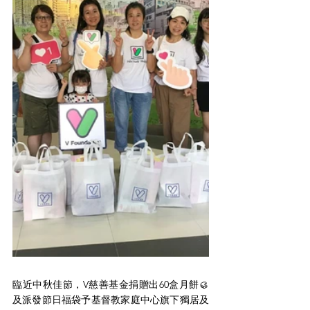
臨近中秋佳節，V慈善基金捐贈出60盒月餅🥮
及派發節日福袋予基督教家庭中心旗下獨居及