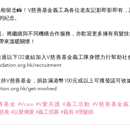
相留念📸！V慈善基金義工為各位老友記影即影即有，
的紀念。
義剪企劃」將繼續與不同機構合作服務，亦歡迎更多擁有剪髮
帶來溫暖關懷！
人透過以下👇🏻連結加入V慈善基金義工隊身體力行幫助
ndation.org.hk/recruitment
tion.org.hk/get-involved
慈善基金
#Vcare
#V愛共護
#義工活動
#V慈善基金
#慈善
#以愛傳愛
#義工招募
#義剪
#理髮師