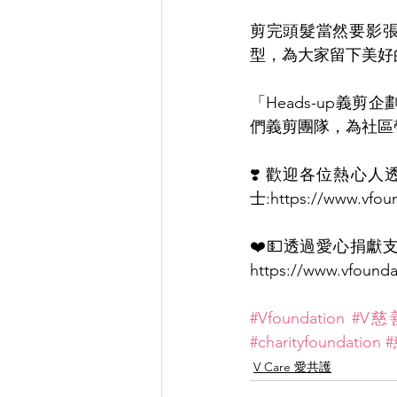
剪完頭髮當然要影張
型，為大家留下美好
「Heads-up
們義剪團隊，為社區
❣️ 歡迎各位熱心
士:
https://www.vfou
https://www.vfounda
#Vfoundation
#V
#charityfoundation
V Care 愛共護