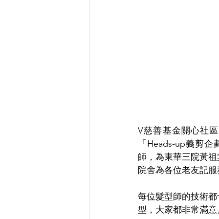
V慈善基金關心社
「Heads-up義剪企劃」
師，為東華三院黃祖
院舍為各位老友記服
每位髮型師的技術都
型，大家都非常滿意