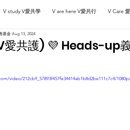
V study V愛共學
V are here V愛共行
V Care
Our Projects 核心項目
Recruitment 義工招募
Get Involved 立
V慈善基金
Aug 13, 2024
 (V愛共護) 💜 Heads-u
ic.com/video/212cb9_57893f457fe34414ab1b8d2be111c7c4/1080p