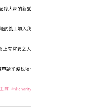
記錄大家的新髮
技能的義工加入我
社會上有需要之人
❤️💵透過愛心捐獻支持V慈善基金，捐款滿港幣100元或以上可獲發認可收據申請扣減稅項: 
義工隊
#hkcharity