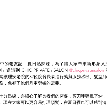
區中的老友記，夏日熱辣辣，為了讓大家帶來新形象又
邀請到 CHIC PRIVATE i SALON 
@chicprivateisalon
棠護理安老院的32位院舍長者進行義剪服務💇🏻。髮型
務，免卻了他們舟車勞頓的需要。
十分熟練，亦細心了解長者們的需要，剪刀咔嚓數下✂️
。現在大家可以更容易打理頭髮，在夏日裡也可以感到清