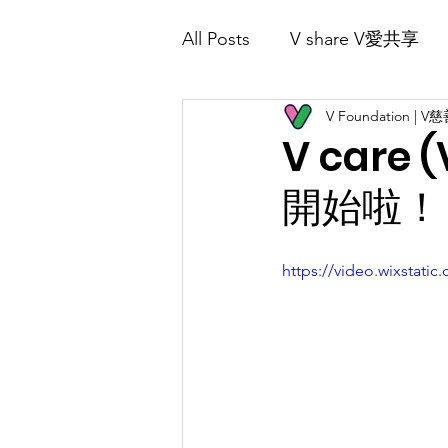
All Posts
V share V愛共享
Home 首頁
About Us 關於我們
V Foundation | 
V Play 愛共樂
V care
開始啦！
https://video.wixstat