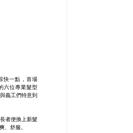
涼快一點，首場
 的六位專業髮型
師與義工們特意到
，長者便換上新髮
爽、舒服。