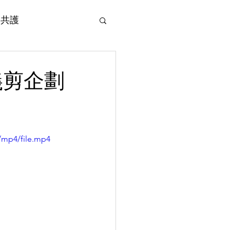
 愛共護
即行動
Supporting Organizations 支持機構
Contact Us 聯絡我們
p義剪企劃
/mp4/file.mp4