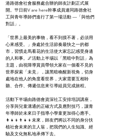
港路德會社會服務處合辦的師友計劃正式展
開。🎊日前V are here幹事成員連同路德會社
工與青年導師們進行了第一場活動 —「與他們
對話」。
「世界上最美的事物，看不到摸不著，必須用
心來感受。」身處於生活節奏最快之一的都
市，習慣走馬看花的生活使大家忘記感受身邊
的人和事。🌌活動上半埸以「黑暗中對話」為
主題，由視障導賞員帶領大家在一個看不見的
世界探索「未見」，讓黑暗喚醒新視角，切身
處地在他人的角度看世界，大家需要互相聆
聽、合作、傳遞信息來引導組員完成旅程。
活動下半埸由路德會資深社工安排培訓講座，
分享與兒童溝通的正確方式及應對技巧，讓青
年導師於未來日子指導小學童更加得心應手。
👩‍👧‍👦👨‍👧‍👦未來，師友們將以不同的身分扶
植社會未來的主人翁，把我們的人生知識、經
驗及文化無私地承傳下去。