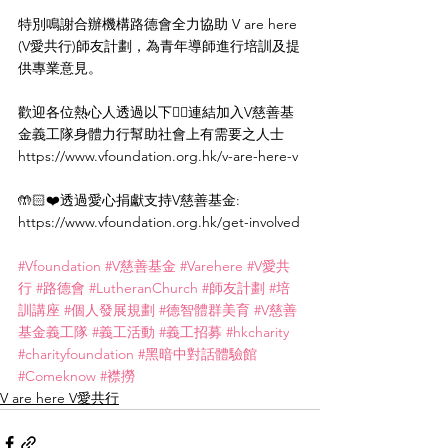
特別鳴謝合辦機構路德會全力協助 V are here 
(V愛共行)師友計劃，為青年導師進行培訓及提
供專業意見。
歡迎各位熱心人透過以下👇🏻連結加入V慈善基
金義工隊身體力行幫助社會上有需要之人士
https://www.vfoundation.org.hk/v-are-here-v
🤲🏻❤️透過愛心捐獻支持V慈善基金: 
https://www.vfoundation.org.hk/get-involved
#Vfoundation
#V慈善基金
#Varehere
#V愛共
行
#路德會
#LutheranChurch
#師友計劃
#培
訓講座
#個人發展規劃
#德智體群美育
#V慈善
基金義工隊
#義工活動
#義工招募
#hkcharity
#charityfoundation
#黑暗中對話體驗館
#Comeknow
#襟撈
V are here V愛共行