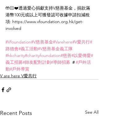
🤲🏻❤️透過愛心捐獻支持V慈善基金，捐款滿
港幣100元或以上可獲發認可收據申請扣減稅
項: https://www.vfoundation.org.hk/get-
involved
#Vfoundation
#V慈善基金
#Varehere
#V愛共行
#
路德會
#義工活動
#V慈善基金義工隊
#hkcharity
#charityfoundation
#慈善
#以愛傳愛
#
義工招募
#師友配對計劃
#導師招募
 ＃
#戶外活
動
#戶外導賞
V are here V愛共行
See All
Recent Posts