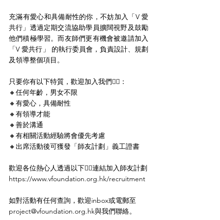
充滿有愛心和具備耐性的你，不妨加入「V 愛
共行」透過定期交流協助學員擴闊視野及鼓勵
他們積極學習。而友師們更有機會被邀請加入
「V 愛共行」 的執行委員會，負責設計、規劃
及領導整個項目。
只要你有以下特質，歡迎加入我們✋🏻：
🔸任何年齡，男女不限
🔸有愛心，具備耐性
🔸有領導才能
🔸善於溝通
🔸有相關活動經驗將會優先考慮
🔸出席活動後可獲發「師友計劃」義工證書
歡迎各位熱心人透過以下👇🏻連結加入師友計劃
https://www.vfoundation.org.hk/recruitment
如對活動有任何查詢，歡迎inbox或電郵至
project@vfoundation.org.hk與我們聯絡。