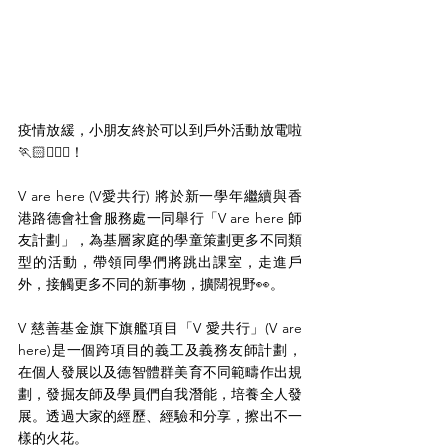
疫情放緩，小朋友終於可以到戶外活動放電啦
🏃🏻🏃🏻‍♀️！
V are here (V愛共行) 將於新一學年繼續與香
港路德會社會服務處一同舉行「V are here 師
友計劃」，為基層家庭的學童策劃更多不同類
型的活動，帶領同學們將跳出課室，走進戶
外，接觸更多不同的新事物，擴闊視野👀。
V 慈善基金旗下旗艦項目「V 愛共行」(V are 
here)是一個跨項目的義工及義務友師計劃，
在個人發展以及德智體群美育不同範疇作出規
劃，發掘友師及學員們自我潛能，培養全人發
展。透過大家的經歷、經驗和分享，擦出不一
樣的火花。