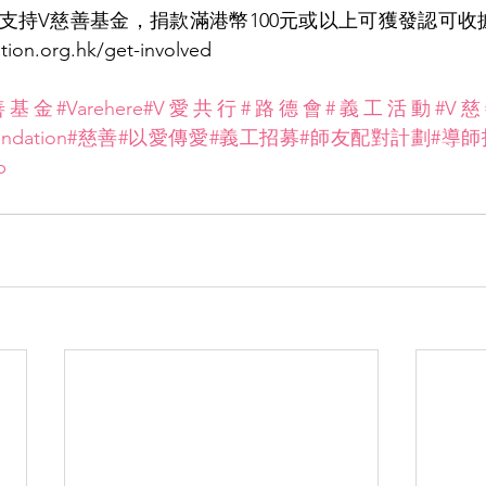
捐獻支持V慈善基金，捐款滿港幣100元或以上可獲發認可收據
tion.org.hk/get-involved
善基金
#Varehere
#V愛共行
#路德會
#義工活動
#V
undation
#慈善
#以愛傳愛
#義工招募
#師友配對計劃
#導師
p