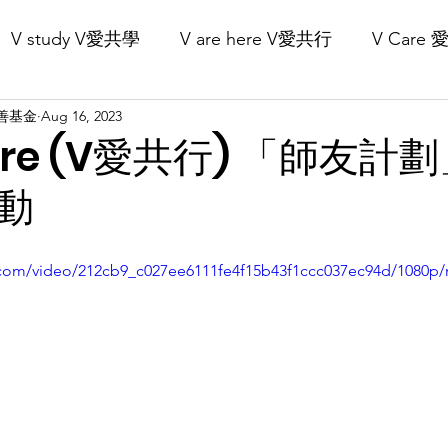
V study V愛共學
V are here V愛共行
V Care
Our Projects 核心項目
Recruitment 義工招募
Get Involved 立
V慈善基金
Aug 16, 2023
here (V愛共行) 「師友計
動
ic.com/video/212cb9_c027ee6111fe4f15b43f1ccc037ec94d/1080p