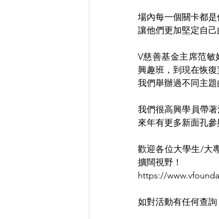
場內每一個關卡都是
讓他們更加堅定自己
V慈善基金主席范敏嫦
興趣班，到現在恢復
我們舉辦過不同主題
我們很高興學員帶著
來年有更多新面孔參與V
歡迎各位大學生/大
擴闊視野！
https://www.vfounda
如對活動有任何查詢，歡迎i