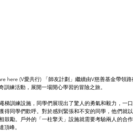
re here (V愛共行) 「師友計劃」繼續由V慈善基金帶
參與歷奇訓練活動，展開一場開心學習的冒險之旅。
內繩梯訓練設施，同學們展現出了驚人的勇氣和毅力，一
獲得同學們歡呼。對於感到緊張和不安的同學，他們就以掌
相鼓勵。戶外的「一柱擎天」設施就需要考驗兩人的合作
達頂峰。