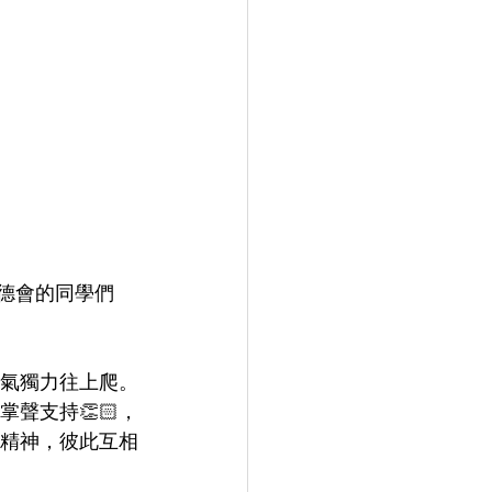
領路德會的同學們
口氣獨力往上爬。
聲支持👏🏻，
精神，彼此互相