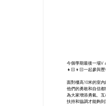
今個學期最後一場V a
👧🏻👦🏻一起
面對樓高10米的室
他們的勇敢和自信都
為大家增添勇氣、互
扶持和協調才能夠到