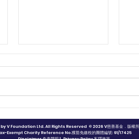
V are here (V愛共行) 💙 第
V慈
六屆師友計劃
區關
 by V Foundation Ltd. All Rights Reserved © 2026 V慈善基金．版權
ax-Exempt Charity Reference No.獲豁免繳稅的團體編號: 91/17425
Disclaimer 免責聲明
|
Privacy Policy 私隱政策