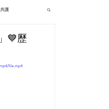
 愛共護
即行動
Supporting Organizations 支持機構
Contact Us 聯絡我們
劃」💙歷
/mp4/file.mp4