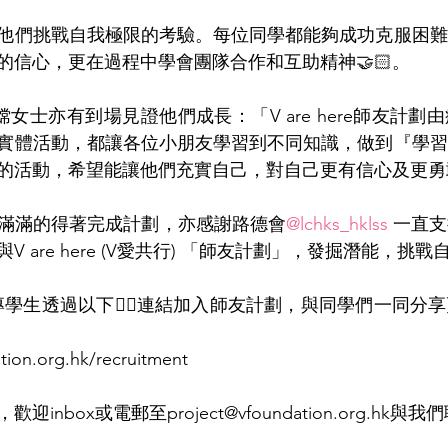
他們挑戰自我極限的考驗。每位同學都能夠成功克服困難
的信心，更在過程中學會團隊合作和互助精神🤝🏻。
女士亦有到場見證他們成長：「V are here師友計劃
實體活動，都讓各位小朋友學習到不同知識，做到『學習
的活動，希望能讓他們充實自己，對自己更有信心及更勇
滿滿的得著完成計劃，亦感謝路德會
@lchks_hklss
 一直
 are here (V愛共行) 「師友計劃」，發掘潛能，挑戰自
專學生透過以下👇🏻連結加入師友計劃，與同學們一同分
tion.org.hk/recruitment
nbox或電郵至project@vfoundation.org.hk與我