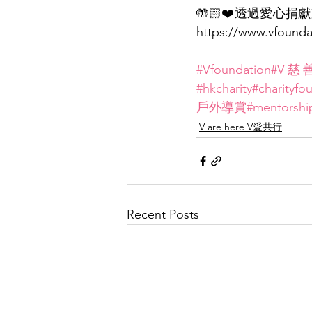
🤲🏻❤️透過愛心
https://www.vfounda
#Vfoundation
#V慈
#hkcharity
#charityfo
戶外導賞
#mentorshi
V are here V愛共行
Recent Posts