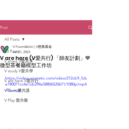
Post
All Posts
V Foundation | V慈善基金
All Posts
Jul 21, 2023
V are here (V愛共行) 「師友計劃」💙
V share V愛共享
微型茶餐廳模型工作坊
V study V愛共學
https://video.wixstatic.com/video/212cb9_fcb
V are here V愛共行
e780071cc4e1cb294e58806520671/1080p/mp4
/file.mp4
V Care 愛共護
V Play 愛共樂