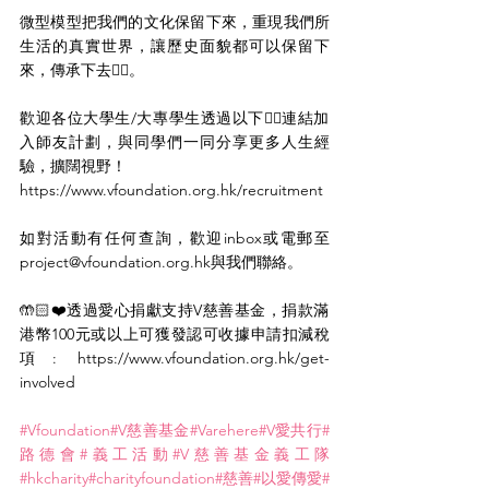
微型模型把我們的文化保留下來，重現我們所
生活的真實世界，讓歷史面貌都可以保留下
來，傳承下去👍🏻。
歡迎各位大學生/大專學生透過以下👇🏻連結加
入師友計劃，與同學們一同分享更多人生經
驗，擴闊視野！
https://www.vfoundation.org.hk/recruitment
如對活動有任何查詢，歡迎inbox或電郵至
project@vfoundation.org.hk與我們聯絡。
🤲🏻❤️透過愛心捐獻支持V慈善基金，捐款滿
港幣100元或以上可獲發認可收據申請扣減稅
項: https://www.vfoundation.org.hk/get-
involved
#Vfoundation
#V慈善基金
#Varehere
#V愛共行
#
路德會
#義工活動
#V慈善基金義工隊
#hkcharity
#charityfoundation
#慈善
#以愛傳愛
#