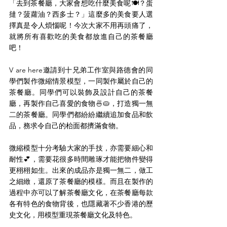
「去到茶餐廳，大家會想吃什麼美食呢🍽️？蛋
撻？菠蘿油？西多士？」這麼多的美食要人選
擇真是令人煩惱呢！今次大家不用再頭痛了，
就將所有喜歡吃的美食都放進自己的茶餐廳
吧！
V are here邀請到十兄弟工作室與路德會的同
學們製作微縮情景模型，一同製作屬於自己的
茶餐廳。同學們可以裝飾及設計自己的茶餐
廳，再製作自己喜愛的食物🍜🥧，打造獨一無
二的茶餐廳。同學們都紛紛繼續追加食品和飲
品，務求令自己的枱面都擠滿食物。
微縮模型十分考驗大家的手技，亦需要細心和
耐性💕，需要花很多時間雕琢才能把物件變得
更栩栩如生。出來的成品亦是獨一無二，做工
之細緻，還原了茶餐廳的模樣。而且在製作的
過程中亦可以了解茶餐廳文化，在茶餐廳每款
各有特色的食物背後，也隱藏著不少香港的歷
史文化，用模型重現茶餐廳文化及特色。