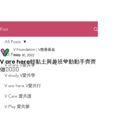
Post
All Posts
V Foundation | V慈善基金
All Posts
May 30, 2022
V are here輕黏土興趣班💙動動手齊齊
V share V愛共享
做✋🏻🤚🏻
V study V愛共學
V are here V愛共行
V Care 愛共護
V Play 愛共樂