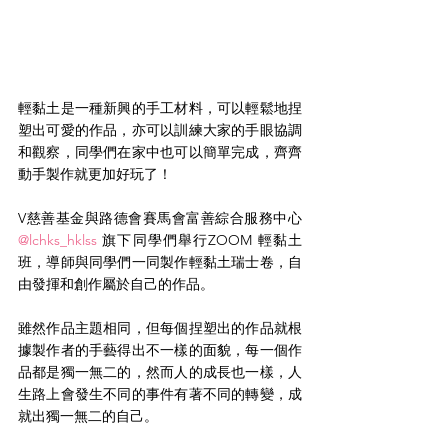
輕黏土是一種新興的手工材料，可以輕鬆地捏
塑出可愛的作品，亦可以訓練大家的手眼協調
和觀察，同學們在家中也可以簡單完成，齊齊
動手製作就更加好玩了！
V慈善基金與路德會賽馬會富善綜合服務中心 
@lchks_hklss
 旗下同學們舉行ZOOM 輕黏土
班，導師與同學們一同製作輕黏土瑞士卷，自
由發揮和創作屬於自己的作品。
雖然作品主題相同，但每個捏塑出的作品就根
據製作者的手藝得出不一樣的面貌，每一個作
品都是獨一無二的，然而人的成長也一樣，人
生路上會發生不同的事件有著不同的轉變，成
就出獨一無二的自己。