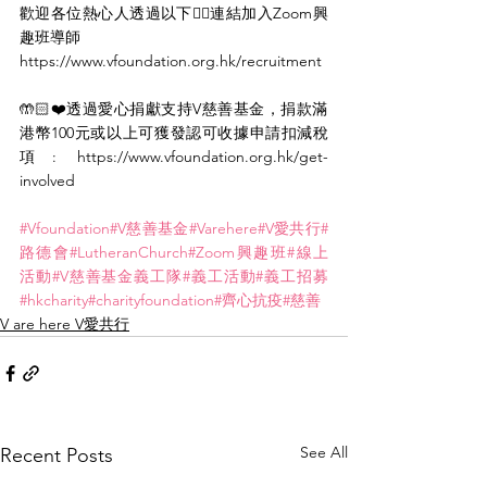
歡迎各位熱心人透過以下👇🏻連結加入Zoom興
趣班導師
https://www.vfoundation.org.hk/recruitment
🤲🏻❤️透過愛心捐獻支持V慈善基金，捐款滿
港幣100元或以上可獲發認可收據申請扣減稅
項: https://www.vfoundation.org.hk/get-
involved
#Vfoundation
#V慈善基金
#Varehere
#V愛共行
#
路德會
#LutheranChurch
#Zoom興趣班
#線上
活動
#V慈善基金義工隊
#義工活動
#義工招募
#hkcharity
#charityfoundation
#齊心抗疫
#慈善
V are here V愛共行
See All
Recent Posts