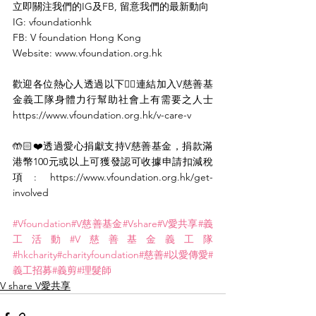
立即關注我們的IG及FB, 留意我們的最新動向
IG: vfoundationhk
FB: V foundation Hong Kong
Website: www.vfoundation.org.hk
歡迎各位熱心人透過以下👇🏻連結加入V慈善基
金義工隊身體力行幫助社會上有需要之人士 
https://www.vfoundation.org.hk/v-care-v
🤲🏻❤️透過愛心捐獻支持V慈善基金，捐款滿
港幣100元或以上可獲發認可收據申請扣減稅
項: https://www.vfoundation.org.hk/get-
involved
#Vfoundation
#V慈善基金
#Vshare
#V愛共享
#義
工活動
#V慈善基金義工隊
#hkcharity
#charityfoundation
#慈善
#以愛傳愛
#
義工招募
#義剪
#理髮師
V share V愛共享