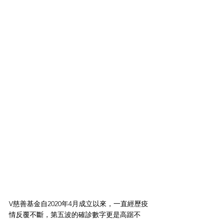
V慈善基金自2020年4月成立以來，一直經歷疫
情反覆不斷，第五波的確診數字更是高踞不