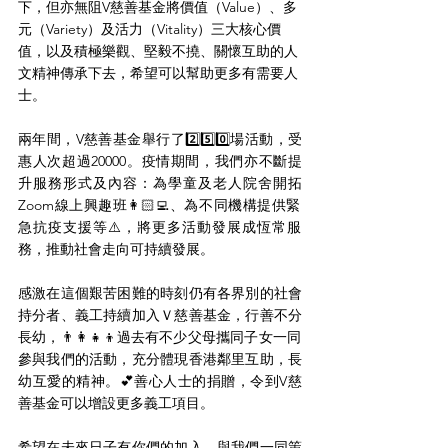
下，但亦無阻V慈善基金將價值（Value）、多
元（Variety）及活力（Vitality）三大核心價
值，以及積極樂觀、堅毅不撓、關懷互助的人
文精神傳承下去，希望可以幫助更多有需要人
士。
兩年間，V慈善基金舉行了2️⃣5️⃣0️⃣場活動，受
惠人次超過20000。疫情期間，我們亦不斷提
升服務形式及內容：為學童及老人院舍開拓
Zoom線上興趣班👩🏻‍💻、為不同機構提供緊
急抗疫支援等⚠️，將更多活動發展成恆常服
務，推動社會走向可持續發展。
感激在這個艱苦困難的時刻仍有各界別的社會
持分者、義工持續加入Ｖ慈善基金，行善不分
長幼，👨‍👩‍👧‍👦過去有不少父母攜同子女一同
參與我們的活動，充分體現香港鄰里互助，長
幼互愛的精神。💕善心人士的捐贈，令到V慈
善基金可以增設更多義工項目。
希望在未來日子有你們的加入，與我們一同策