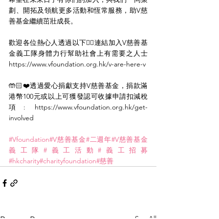
劃、開拓及領航更多活動和恆常服務，助V慈
善基金繼續茁壯成長。
歡迎各位熱心人透過以下👇🏻連結加入V慈善基
金義工隊身體力行幫助社會上有需要之人士 
https://www.vfoundation.org.hk/v-are-here-v
🤲🏻❤️透過愛心捐獻支持V慈善基金，捐款滿
港幣100元或以上可獲發認可收據申請扣減稅
項: https://www.vfoundation.org.hk/get-
involved
#Vfoundation
#V慈善基金
#二週年
#V慈善基金
義工隊
#義工活動
#義工招募
#hkcharity
#charityfoundation
#慈善
See All