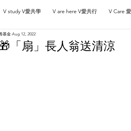
V study V愛共學
V are here V愛共行
V Care
Our Projects 核心項目
Recruitment 義工招募
Get Involved 立
V慈善基金
Aug 12, 2022
🎁「扇」長人翁送清涼