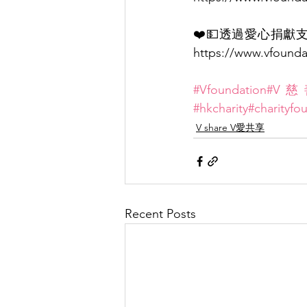
❤️💵透過愛心捐獻
https://www.vfounda
#Vfoundation
#V
#hkcharity
#charityfo
V share V愛共享
Recent Posts