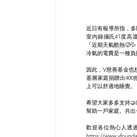
近日有報導所指，多
室內錄攝氏41度高
「近期天氣酷熱🥵
冷氣的電費是一種負
因此，V慈善基金也
基層家庭捐贈出400
上可以舒適地睡覺。
希望大家多多支持🤝
幫助一戶家庭。共出
歡迎各位熱心人透過
https://www.vfounda