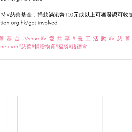
支持V慈善基金，捐款滿港幣100元或以上可獲發認可收據
tion.org.hk/get-involved
慈善基金
#Vshare
#V愛共享
#義工活動
#V慈
undation
#慈善
#捐贈物資
#福袋
#路德會