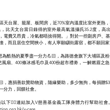
區天台屋、籠屋、板間房，近70%室內溫度比室外更熱
溫，比天文台當日錄得的室外最高氣溫攝氏35.2度，高出
💦，電費又昂貴，冷氣都唔捨得開。」對於一些劏房戶、
擔，而且居住空間狹小，有人寧願瞓街露宿，都不願回家
想為酷熱的夏季盡一分力💪🏻，為路德會旗下大埔區及
把風扇、400條冰感毛巾及400份超市禮劵，一解燃眉之
🏻，惠捐善款贊助物資，隨緣樂助，多少無拘，每捐贈$3
一分力，回饋社會。
以下👇🏻連結加入V慈善基金義工隊身體力行幫助社會
tion.org.hk/v-care