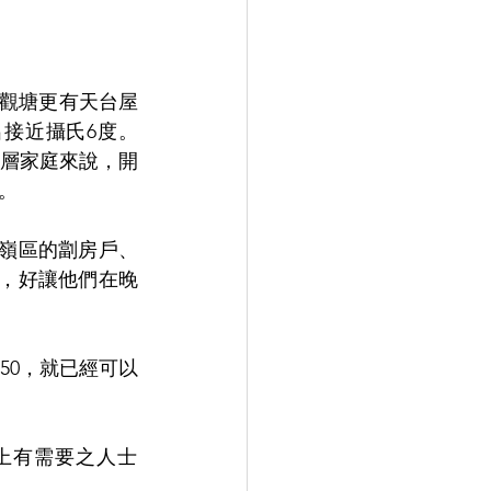
，觀塘更有天台屋
接近攝氏6度。 
基層家庭來說，開
。
粉嶺區的劏房戶、
急，好讓他們在晚
50，就已經可以
上有需要之人士 