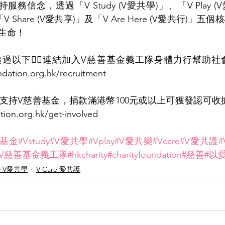
務信念，透過「V Study (V愛共學)」、「V Play (
「V Share (V愛共享)」及「V Are Here (V愛共行)
生命！
人透過以下👇🏻連結加入V慈善基金義工隊身體力行幫助
dation.org.hk/recruitment
捐獻支持V慈善基金，捐款滿港幣100元或以上可獲發認可收據
tion.org.hk/get-involved
善基金
#Vstudy
#V愛共學
#Vplay
#V愛共樂
#Vcare
#V愛共護
#
#V慈善基金義工隊
#hkcharity
#charityfoundation
#慈善
#以
dy V愛共學
V Care 愛共護