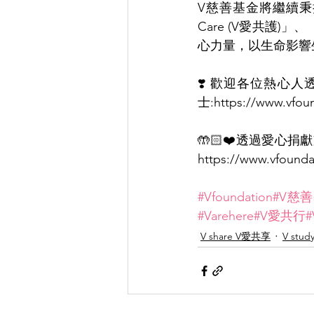
V慈善基金將繼續秉持服
Care (V愛共護)」、
心力量，以生命影響
❣️ 歡迎各位熱心
士:https://www.vfoun
🤲🏻❤️透過愛心
https://www.vfounda
#Vfoundation
#V慈
#Varehere
#V愛共行
V share V愛共享
V stu