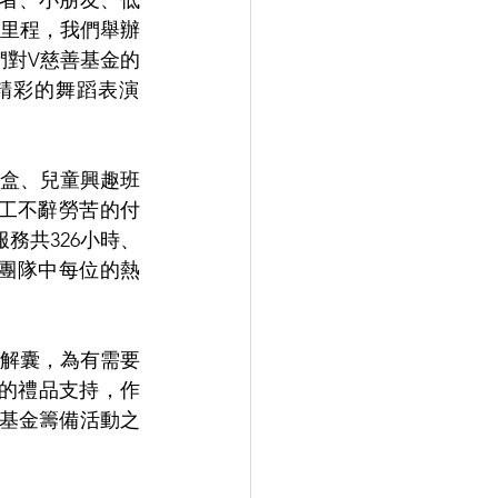
家者、小朋友、低
里程，我們舉辦
謝他們對V慈善基金的
精彩的舞蹈表演
飯盒、兒童興趣班
開義工不辭勞苦的付
務共326小時、
義工團隊中每位的熱
解囊，為有需要
到他們的禮品支持，作
基金籌備活動之