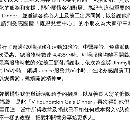
0年成立以來，三年來為各個有需要的群組，包括長者、無
化的服務和支援，關心關懷各個階層。為紀念這個重要的
n Gala Dinner」並邀請各善心人士及義工出席同樂，以答
並邀請到受惠團體「庭恩兒童中心」的小朋友為大家帶來
舉行了超過420場服務和活動如陪診、中醫義診、免費派
0人次受惠、總服務時數達 4,438小時。每場服務均離不
高服務時數的3位義工頒發感謝狀，依次為金奬 Jimmy服
e服務共166小時、銅奬 Janice服務共66小時。在此亦感謝
以愛傳愛，延續關愛精神❤️。
牌機構對我們舉辦活動給予的捐贈，以及善長人翁的慷慨
。是此「V Foundation Gala Dinner」再次得
賣用途，當中所得收益及捐款已不扣任何成本撥入V慈善
不一樣的改變，把愛和關懷分享給更多人。