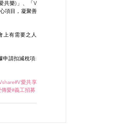
V愛共樂)」、「V 
」五個核心項目，凝聚善
社會上有需要之人
申請扣減稅項: 
Vshare
#V愛共享
愛傳愛
#義工招募