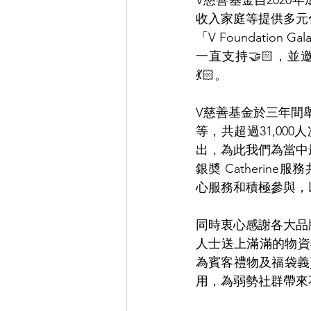
V慈善基金自202
收入家庭等提供多元
「V Foundatio
一直支持🤝🏻，
💃🏻。
V慈善基金於三年間
等，共超過31,00
出，為此我們為當中最
銀奬 Catherin
心服務和積極參與，
同時衷心感謝各大品
人士送上滿滿的物資福袋
為賓客禮物及福袋義
用，為弱勢社群帶來