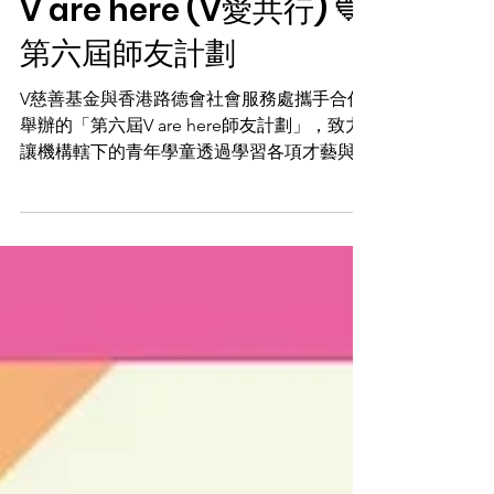
V are here (V愛共行) 💙
第六屆師友計劃
V慈善基金與香港路德會社會服務處攜手合作
舉辦的「第六屆V are here師友計劃」，致力
讓機構轄下的青年學童透過學習各項才藝與技
能，不僅提升自我，更將所學知識傳承給小學
生，並服務長者，促進跨代共融。 計劃中，
青年學童在德、智、體、群、美五育均衡發展
的基礎上，持續學習魔術、新興運動、雜耍
🤹🏻及烹飪🍳等多元才藝。完成培訓後，他們
不僅技能與自信大幅提升，更將所學化為服務
社區的動力，透過跨代才藝表演與互動教學，
傳承文化薪火。 這項計劃讓青少年親身實踐
「分享」與「貢獻」的價值，成為連結不同世
代、傳遞正能量的重要橋樑，在社區中散播快
樂與溫暖💕。 「V 愛共行」（V are here）項
目歡迎不同團體機構與我們共行，培育下一代