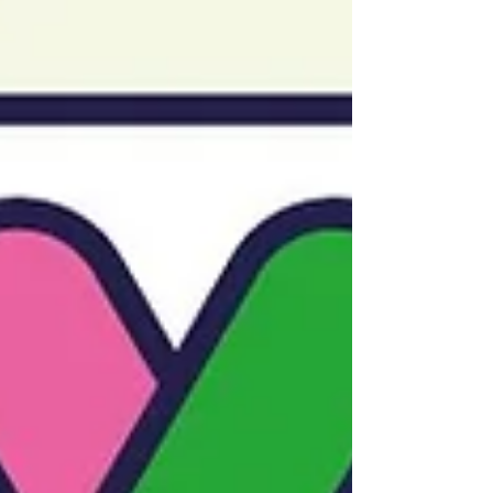
社會棟樑，發展自我潛能。有興趣之團體或個
人，歡迎inbox或電郵至
project@vfoundation.org.hk與我們洽談合
作。 🤲🏻❤️透過愛心捐獻支持V慈善基金，捐
款滿港幣100元或以上可獲發認可收據申請扣
減稅項: https://www.vfoundation.org.hk/get-
involved #Vfoun