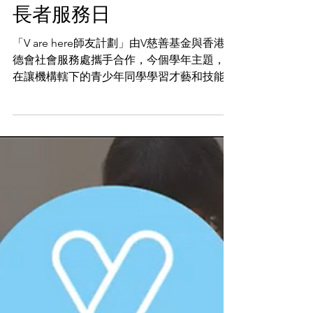
V Foundation | V慈善基金
Jun 27, 2025
V are here (V愛共行) 💙
長者服務日
「V are here師友計劃」由V慈善基金與香港路
德會社會服務處攜手合作，今個學年主題，旨
在讓機構轄下的青少年同學學習才藝和技能，
並提供平台讓他們展現自我。 日前，V慈善基
金義工隊更與計劃中的青少年同學一同前往路
德會賽馬會富善綜合服務中心，舉辦了一場溫
馨的長者服務日。與一班長者們歡樂互動，並
將自己所學的才藝融入服務之中，為長者們帶
來了豐富多彩的一天。 活動中，義工和同學
們帶領長者們進行桌遊遊戲，不僅訓練了長者