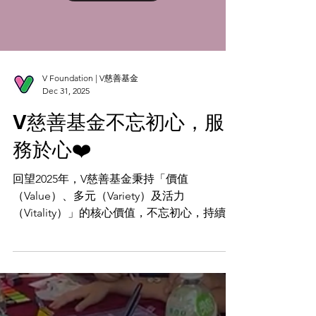
促進共融。致力結合V慈善基金5大核心項目
的特色 —「V Study (V愛共學)」、「V Play (V
Load video
愛共樂)」、「V Care (V愛共護)」、「V Share
(V愛共享)」及「V Are Here (V愛共行)」，透
過多樣化的服務，接觸更多基層及弱勢社群。
我們誠摯歡迎更多新力量的加入👍🏻，與我們
攜手同行，共同策劃和拓展多元化的活動和服
V Foundation | V慈善基金
務，推動社會進步，創造一個更加美好的未
Dec 31, 2025
來！ 歡迎各位熱心人透過以下👇🏻連結加入V
V慈善基金不忘初心，服
慈善基金義工隊
https://www.vfoundation.org.hk/recruitment
務於心❤️
🤲🏻❤️透過愛心捐獻支持V慈善基金，捐款滿
港幣100元或以
回望2025年，V慈善基金秉持「價值
（Value）、多元（Variety）及活力
（Vitality）」的核心價值，不忘初心，持續服
務社會弱勢群體。一年來，我們與多個機構攜
手合作，舉辦超過50場服務，直接惠及基層學
童、獨居及雙老長者、無家者及智障學童等，
超過3500人次受惠。 這些活動不僅提供實質