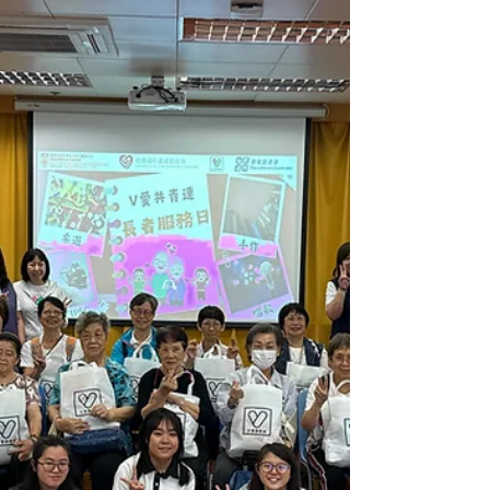
慈善基金主席范敏嫦女士分享了感言：「V
are here師友計劃讓更多青少年能夠培養多元
技能。青少年將透過遊戲和服務，向兒童及長
者分享所學，發揮自身才藝和技能，回饋社
會。這是一個寶貴的機會，能促進跨代交流與
社區關懷，打造和諧共融的社區環境。」 現
場還播放今個計劃的活動內容，以及青少年和
受惠長者的感言，幫助大家更深入了解活動的
目的。片段中，青少年分享了他們的活動感受
和深刻經歷，每個活動都讓學童在不同範疇有
所收獲，受惠的長者也感激同學們的服務，讓
他們享有愉快的時光。 ❤️感謝路德會一直以
來的支持和協調，與我們攜手推動有意義的師
友計劃。也感謝各位同學的積極參與。來年我
們將繼續與大家