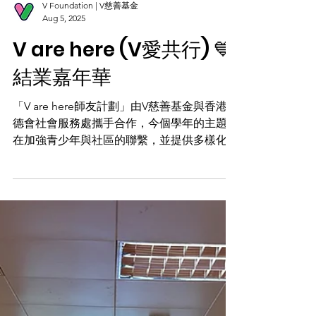
V Foundation | V慈善基金
Aug 5, 2025
V are here (V愛共行) 💙
結業嘉年華
「V are here師友計劃」由V慈善基金與香港路
德會社會服務處攜手合作，今個學年的主題旨
在加強青少年與社區的聯繫，並提供多樣化的
平台讓大家學習及培養多元技能，包括實用射
擊🔫、桌遊、唱歌🎤及手作。 在今個結業嘉
年華中，V慈善基金與路德會邀請計劃中的青
少年及各友好團體，共同舉辦攤位活動及各類
型表演，包括唱歌、跳舞和跆拳道等，帶來多
個精彩的表現節目。 在嘉年華的開幕禮上，V