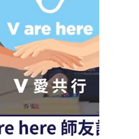
的手眼協調能力和觀察力，更促進了彼此的互
動和交流。隨後，他們還一同製作皮革錢包
👛，藉此訓練長者的手部靈巧度。 透過這次
活動，青少年同學不僅能將自身所學的才藝和
技能回饋社會，更與長者們建立了互相關懷的
正面觀念，實踐老幼共融的健康生活，促進跨
代關愛，締造老幼共樂的融洽社區。❤️✌🏻
「V 愛共行」（V are here）項目歡迎不同團
體機構與我們共行，培育下一代社會棟樑，發
展自我潛能。有興趣之團體或個人，歡迎
inbox或電郵至project@vfoundation.org .hk
與我們洽談合作。 🤲🏻❤️透過愛心捐獻支持V
慈善基金，捐款