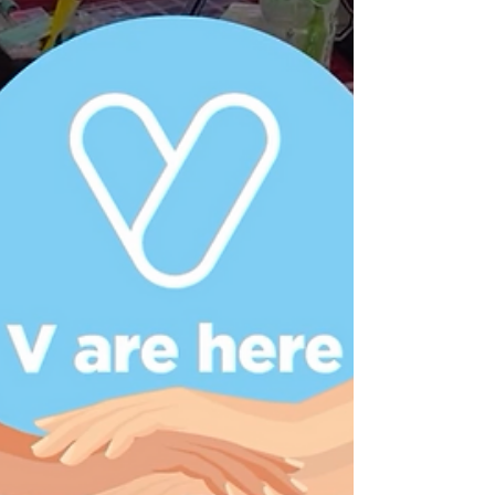
支援，更重要的是傳遞溫暖與希望，讓受惠者
感受到社會的關愛與支持。每一場活動的背
後，都凝聚無數義工的無私奉獻，以及受惠者
正面回饋與鼓勵。正是這些力量，推動我們不
斷前進，舉辦更多活動，促進社會共融。 展
望2026年，V慈善基金將繼續努力💪🏻，舉辦
更多有意義的活動，服務更多有需要的人士。
V慈善基金旗下重點項目 - V Study將於2026年
第一季展開一個全新助學大型項目，敬請期
待❣️ 最後，感謝所有義工的一路同行，讓我們
共同建造一個更溫暖、更有愛的社會！祝願大
家健康平安、萬事如意！ #Vfoundation #V慈
善基金 #V慈善基金義工隊 #義工活動 #義工招
募 #慈善 #新年快樂 #hkcharity
#charityfoundatio