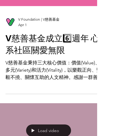
V Foundation | V慈善基金
Apr 1
V慈善基金成立6️⃣週年 心
系社區關愛無限
V慈善基金秉持三大核心價值：價值(Value)、
多元(Variety)和活力(Vitality)，以樂觀正向、堅
毅不撓、關懷互助的人文精神。感謝一群善心
人士和義工朋友的支持與鼓勵，讓我們攜手為
多個團體和個人提供了適切的幫助🤝。 成立
至今，V慈善基金已舉行超過550場活動，受
惠人次達50000人次。踏入第6個年頭，我們不
忘初衷，將繼續擴展活動和服務，回饋社會，